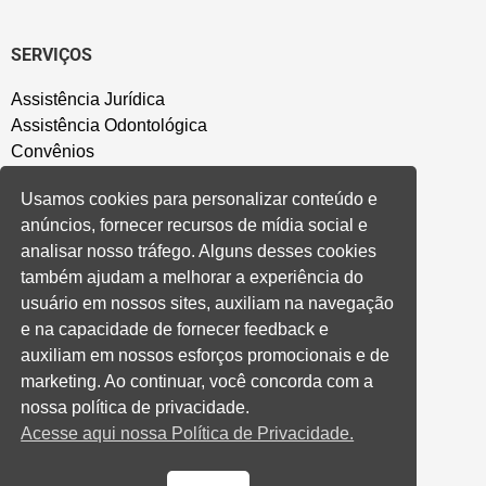
SERVIÇOS
Assistência Jurídica
Assistência Odontológica
Convênios
Sede Campestre
Usamos cookies para personalizar conteúdo e
Salão de Festa
anúncios, fornecer recursos de mídia social e
Política de Privacidade
analisar nosso tráfego. Alguns desses cookies
também ajudam a melhorar a experiência do
CONVENÇÃO COLETIVA E ACORDOS
usuário em nossos sites, auxiliam na navegação
e na capacidade de fornecer feedback e
Convenções Coletivas
auxiliam em nossos esforços promocionais e de
Banco do Brasil
marketing. Ao continuar, você concorda com a
Caixa Econômica Federal
nossa política de privacidade.
Banrisul
Acesse aqui nossa Política de Privacidade.
Privados
Aditivos RS