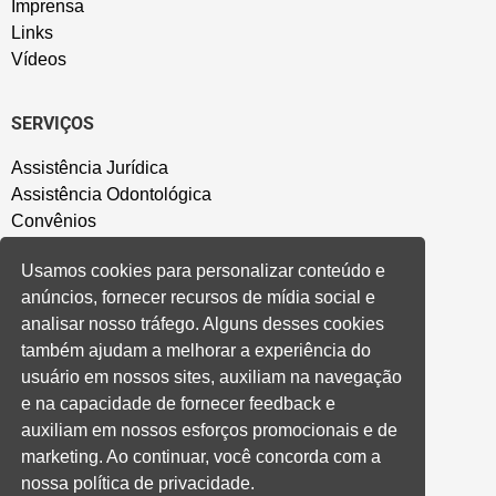
Imprensa
Links
Vídeos
SERVIÇOS
Assistência Jurídica
Assistência Odontológica
Convênios
Sede Campestre
Usamos cookies para personalizar conteúdo e
Salão de Festa
anúncios, fornecer recursos de mídia social e
Política de Privacidade
analisar nosso tráfego. Alguns desses cookies
também ajudam a melhorar a experiência do
CONVENÇÃO COLETIVA E ACORDOS
usuário em nossos sites, auxiliam na navegação
e na capacidade de fornecer feedback e
Convenções Coletivas
auxiliam em nossos esforços promocionais e de
Banco do Brasil
marketing. Ao continuar, você concorda com a
Caixa Econômica Federal
nossa política de privacidade.
Banrisul