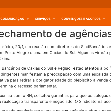
COMUNICAÇÃO
SERVIÇOS
CONVENÇÕES E ACORDOS
 fechamento de agência
da-feira, 20/1, em reunião com diretores do SindBancários 
em Porto Alegre e uma em Caxias do Sul. Algumas virarão 
óxima.
Bancários de Caxias do Sul e Região estão atentos à polít
 dirigentes manifestam a preocupação com uma escalada 
tiva para retirar a obrigatoriedade do plebiscito à venda 
termina o recesso parlamentar.
reunião com o RH, solicitou garantias para que os colegas 
 realocação transparente e negociado. O Sindicato irá ac
que cada banrisulense exercia na sua agência e abre a poss