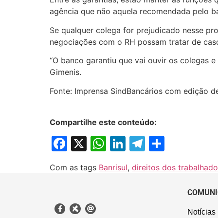
agência que não aquela recomendada pelo b
Se qualquer colega for prejudicado nesse pr
negociações com o RH possam tratar de caso
“O banco garantiu que vai ouvir os colegas e
Gimenis.
Fonte: Imprensa SindBancários com edição 
Compartilhe este conteúdo:
Facebook
X
WhatsApp
LinkedIn
Telegram
Share
Com as tags
Banrisul
,
direitos dos trabalhado
COMUNI
Notícias