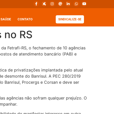
SAÚDE
CONTATO
SINDICALIZE-SE
s no RS
e da Fetrafi-RS, o fechamento de 10 agências
postos de atendimento bancário (PAB) e
ica de privatizações implantada pelo atual
de desmonte do Banrisul. A PEC 280/2019
do Banrisul, Procergs e Corsan e deve ser
das agências não sofram qualquer prejuízo. O
ompanhar.
ibilidade de manifestar interesse em outra