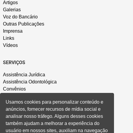
Artigos
Galerias
Voz do Bancário
Outras Publicações
Imprensa
Links
Vídeos
SERVIÇOS
Assistência Jurídica
Assistência Odontológica
Convênios
Sede Campestre
Usamos cookies para personalizar conteúdo e
Salão de Festa
anúncios, fornecer recursos de mídia social e
Política de Privacidade
analisar nosso tráfego. Alguns desses cookies
também ajudam a melhorar a experiência do
CONVENÇÃO COLETIVA E ACORDOS
usuário em nossos sites, auxiliam na navegação