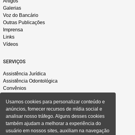
Artigos
Galerias
Voz do Bancário
Outras Publicações
Imprensa
Links
Vídeos
SERVIÇOS
Assistência Jurídica
Assistência Odontológica
Convênios
Sede Campestre
Usamos cookies para personalizar conteúdo e
Salão de Festa
anúncios, fornecer recursos de mídia social e
Política de Privacidade
analisar nosso tráfego. Alguns desses cookies
também ajudam a melhorar a experiência do
CONVENÇÃO COLETIVA E ACORDOS
usuário em nossos sites, auxiliam na navegação