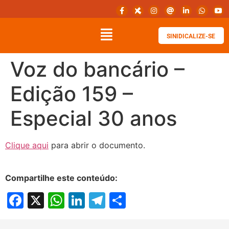
SINIDICALIZE-SE
Voz do bancário –
Edição 159 –
Especial 30 anos
Clique aqui
para abrir o documento.
Compartilhe este conteúdo:
Facebook
X
WhatsApp
LinkedIn
Telegram
Share