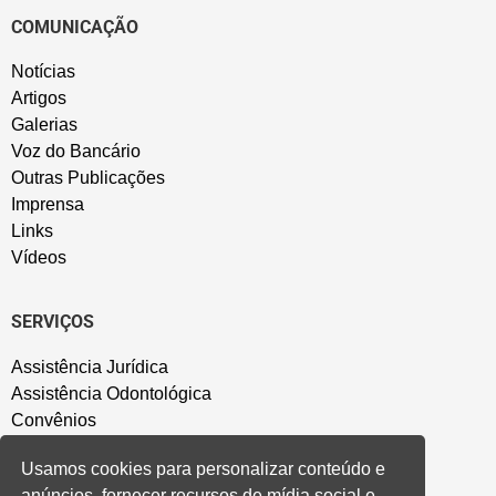
COMUNICAÇÃO
Notícias
Artigos
Galerias
Voz do Bancário
Outras Publicações
Imprensa
Links
Vídeos
SERVIÇOS
Assistência Jurídica
Assistência Odontológica
Convênios
Sede Campestre
Usamos cookies para personalizar conteúdo e
Salão de Festa
anúncios, fornecer recursos de mídia social e