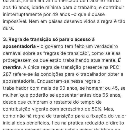
65 anos, se ele entrar no mercado de trabalho formal
aos 16 anos, idade mínima para o trabalho, e contribuir
ininterruptamente por 49 anos –o que é quase
impossível. Nem em países desenvolvidos a regra é tão
dura.
3. Regra de transição só para o acesso à
aposentadoria –
o governo tem feito um verdadeiro
carnaval sobre as “regras de transição”, como se elas
protegessem os que estão trabalhando atualmente.
É
mentira
. A única regra de transição presente na PEC
287 refere-se às condições para o trabalhador obter a
aposentadoria. Enquadram-se nessa regra o
trabalhador com mais de 50 anos, se homem; ou 45, se
mulher, que poderão se aposentar antes dos 65 anos,
desde que cumpram o restante do tempo de
contribuição vigente com acréscimo de 50%. Mas,
como não há regra de transição para a fixação do valor
inicial dos benefícios, fica na prática reduzido o direito
esperado mesmo por quem esteja acima da idade de