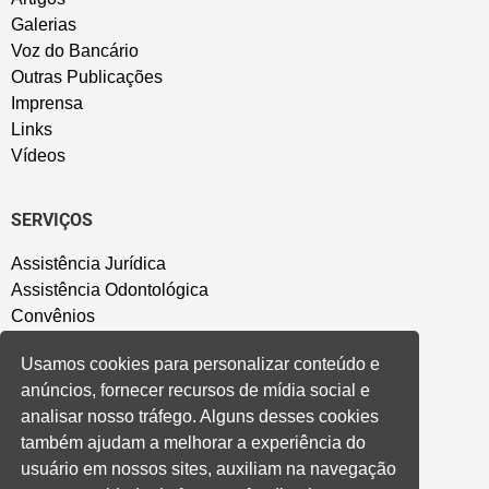
Galerias
Voz do Bancário
Outras Publicações
Imprensa
Links
Vídeos
SERVIÇOS
Assistência Jurídica
Assistência Odontológica
Convênios
Sede Campestre
Usamos cookies para personalizar conteúdo e
Salão de Festa
anúncios, fornecer recursos de mídia social e
Política de Privacidade
analisar nosso tráfego. Alguns desses cookies
também ajudam a melhorar a experiência do
CONVENÇÃO COLETIVA E ACORDOS
usuário em nossos sites, auxiliam na navegação