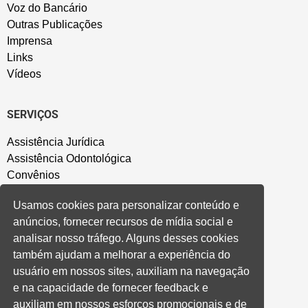
Voz do Bancário
Outras Publicações
Imprensa
Links
Vídeos
SERVIÇOS
Assistência Jurídica
Assistência Odontológica
Convênios
Sede Campestre
Usamos cookies para personalizar conteúdo e
Salão de Festa
anúncios, fornecer recursos de mídia social e
Política de Privacidade
analisar nosso tráfego. Alguns desses cookies
também ajudam a melhorar a experiência do
CONVENÇÃO COLETIVA E ACORDOS
usuário em nossos sites, auxiliam na navegação
e na capacidade de fornecer feedback e
Convenções Coletivas
auxiliam em nossos esforços promocionais e de