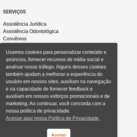
SERVIÇOS
Assistência Jurídica
Assistência Odontológica
Convênios
Sede Campestre
Usamos cookies para personalizar conteúdo e
Salão de Festa
anúncios, fornecer recursos de mídia social e
Política de Privacidade
analisar nosso tráfego. Alguns desses cookies
também ajudam a melhorar a experiência do
CONVENÇÃO COLETIVA E ACORDOS
usuário em nossos sites, auxiliam na navegação
e na capacidade de fornecer feedback e
Convenções Coletivas
auxiliam em nossos esforços promocionais e de
Banco do Brasil
marketing. Ao continuar, você concorda com a
Caixa Econômica Federal
nossa política de privacidade.
Banrisul
Acesse aqui nossa Política de Privacidade.
Privados
Aditivos RS
Cooperativas e Financeiras
Aceitar