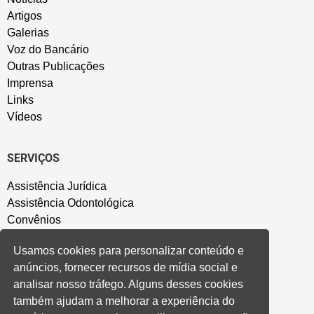
Artigos
Galerias
Voz do Bancário
Outras Publicações
Imprensa
Links
Vídeos
SERVIÇOS
Assistência Jurídica
Assistência Odontológica
Convênios
Sede Campestre
Usamos cookies para personalizar conteúdo e
Salão de Festa
anúncios, fornecer recursos de mídia social e
Política de Privacidade
analisar nosso tráfego. Alguns desses cookies
também ajudam a melhorar a experiência do
CONVENÇÃO COLETIVA E ACORDOS