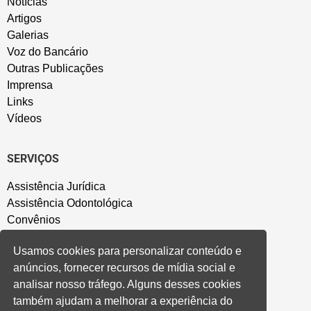
Notícias
Artigos
Galerias
Voz do Bancário
Outras Publicações
Imprensa
Links
Vídeos
SERVIÇOS
Assistência Jurídica
Assistência Odontológica
Convênios
Sede Campestre
Usamos cookies para personalizar conteúdo e
Salão de Festa
anúncios, fornecer recursos de mídia social e
Política de Privacidade
analisar nosso tráfego. Alguns desses cookies
também ajudam a melhorar a experiência do
CONVENÇÃO COLETIVA E ACORDOS