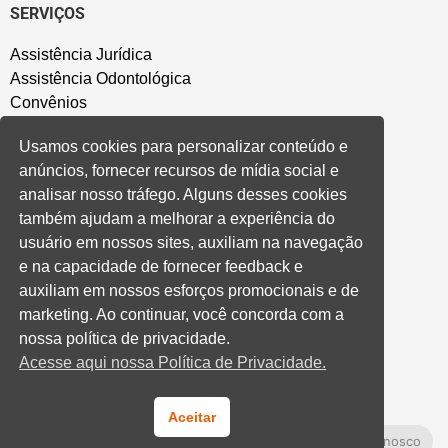
SERVIÇOS
Assistência Jurídica
Assistência Odontológica
Convênios
Sede Campestre
Usamos cookies para personalizar conteúdo e
Salão de Festa
anúncios, fornecer recursos de mídia social e
Política de Privacidade
analisar nosso tráfego. Alguns desses cookies
também ajudam a melhorar a experiência do
CONVENÇÃO COLETIVA E ACORDOS
usuário em nossos sites, auxiliam na navegação
e na capacidade de fornecer feedback e
Convenções Coletivas
auxiliam em nossos esforços promocionais e de
Banco do Brasil
marketing. Ao continuar, você concorda com a
Caixa Econômica Federal
nossa política de privacidade.
Banrisul
Acesse aqui nossa Política de Privacidade.
Privados
Aditivos RS
Cooperativas e Financeiras
Aceitar
Fale Conosco