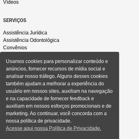
Vídeos
SERVIÇOS
Assistência Jurídica
Assistência Odontológica
Convênios
Sede Campestre
Usamos cookies para personalizar conteúdo e
Salão de Festa
anúncios, fornecer recursos de mídia social e
Política de Privacidade
analisar nosso tráfego. Alguns desses cookies
também ajudam a melhorar a experiência do
CONVENÇÃO COLETIVA E ACORDOS
usuário em nossos sites, auxiliam na navegação
e na capacidade de fornecer feedback e
Convenções Coletivas
auxiliam em nossos esforços promocionais e de
Banco do Brasil
marketing. Ao continuar, você concorda com a
Caixa Econômica Federal
nossa política de privacidade.
Banrisul
Acesse aqui nossa Política de Privacidade.
Privados
Aditivos RS