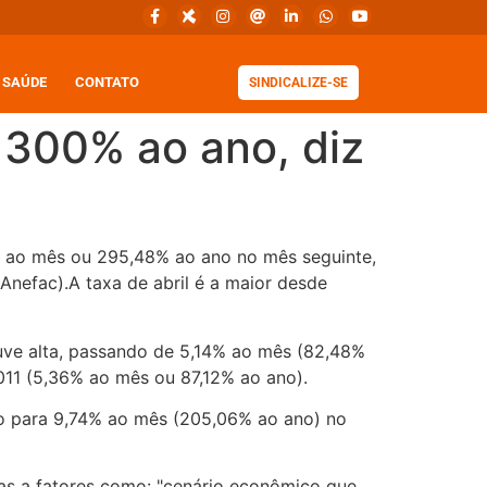
SAÚDE
CONTATO
SINDICALIZE-SE
 300% ao ano, diz
% ao mês ou 295,48% ao ano no mês seguinte,
nefac).A taxa de abril é a maior desde
ouve alta, passando de 5,14% ao mês (82,48%
11 (5,36% ao mês ou 87,12% ao ano).
o para 9,74% ao mês (205,06% ao ano) no
das a fatores como: "cenário econômico que