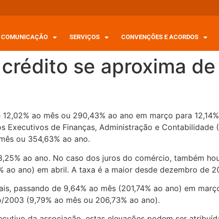
COMUNICAÇÃO
SERVIÇOS
CONVENÇÕES E ACORDOS
 crédito se aproxima de
 de 12,02% ao mês ou 290,43% ao ano em março para 12,14
 Executivos de Finanças, Administração e Contabilidade (A
mês ou 354,63% ao ano.
m 13,25% ao ano. No caso dos juros do comércio, também h
 ao ano) em abril. A taxa é a maior desde dezembro de 20
mais, passando de 9,64% ao mês (201,74% ao ano) em març
ho/2003 (9,79% ao mês ou 206,73% ao ano).
ecutivo da associação, estas elevações podem ser atribuí