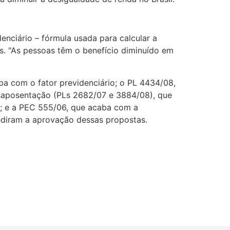
enciário – fórmula usada para calcular a
os. "As pessoas têm o benefício diminuído em
ba com o fator previdenciário; o PL 4434/08,
saposentação (PLs 2682/07 e 3884/08), que
e; e a PEC 555/06, que acaba com a
ediram a aprovação dessas propostas.