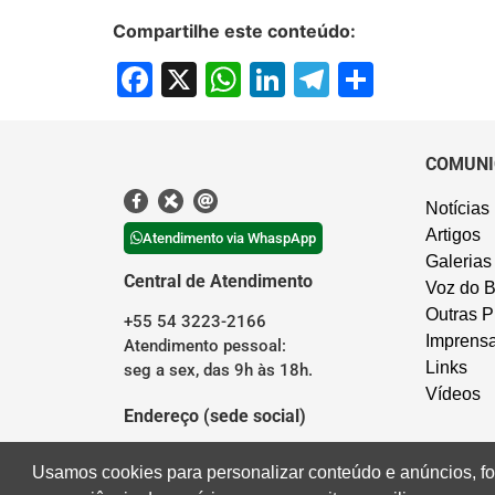
Compartilhe este conteúdo:
Facebook
X
WhatsApp
LinkedIn
Telegram
Share
COMUNI
Notícias
Artigos
Atendimento via WhaspApp
Galerias
Central de Atendimento
Voz do B
Outras P
+55 54 3223-2166
Imprens
Atendimento pessoal:
Links
seg a sex, das 9h às 18h.
Vídeos
Endereço (sede social)
Rua Borges de Medeiros, 676
Usamos cookies para personalizar conteúdo e anúncios, fo
Centro – Caxias do Sul/RS