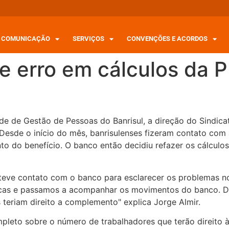
COMUNICAÇÃO
SERVIÇOS
CONVENÇÕES E ACORDOS
e erro em cálculos da P
e de Gestão de Pessoas do Banrisul, a direção do Sindicat
esde o início do mês, banrisulenses fizeram contato com a
to do benefício. O banco então decidiu refazer os cálculo
anteve contato com o banco para esclarecer os problemas 
cas e passamos a acompanhar os movimentos do banco. Dep
teriam direito a complemento" explica Jorge Almir.
eto sobre o número de trabalhadores que terão direito à