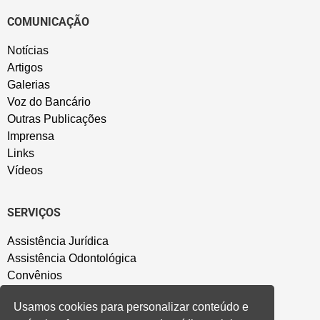
COMUNICAÇÃO
Notícias
Artigos
Galerias
Voz do Bancário
Outras Publicações
Imprensa
Links
Vídeos
SERVIÇOS
Assistência Jurídica
Assistência Odontológica
Convênios
Sede Campestre
Usamos cookies para personalizar conteúdo e
Salão de Festa