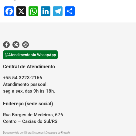
Facebook
X
WhatsApp
LinkedIn
Telegram
Share
Atendimento via WhaspApp
Central de Atendimento
+55 54 3223-2166
Atendimento pessoal:
seg a sex, das 9h às 18h.
Endereço (sede social)
Rua Borges de Medeiros, 676
Centro – Caxias do Sul/RS
Desenvolvido por
Direta Sistemas
I
Designed by Freepik