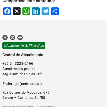
Compartilhe este conteúdo:
Facebook
X
WhatsApp
LinkedIn
Telegram
Share
Atendimento via WhaspApp
Central de Atendimento
+55 54 3223-2166
Atendimento pessoal:
seg a sex, das 9h às 18h.
Endereço (sede social)
Rua Borges de Medeiros, 676
Centro – Caxias do Sul/RS
Desenvolvido por
Direta Sistemas
I
Designed by Freepik