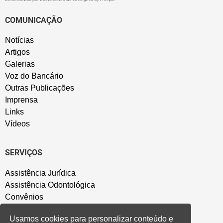
COMUNICAÇÃO
Notícias
Artigos
Galerias
Voz do Bancário
Outras Publicações
Imprensa
Links
Vídeos
SERVIÇOS
Assistência Jurídica
Assistência Odontológica
Convênios
Sede Campestre
Usamos cookies para personalizar conteúdo e
Salão de Festa