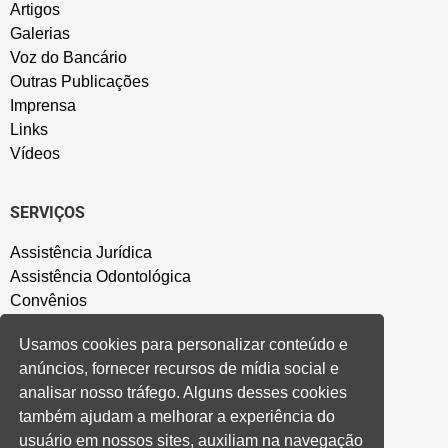
Artigos
Galerias
Voz do Bancário
Outras Publicações
Imprensa
Links
Vídeos
SERVIÇOS
Assistência Jurídica
Assistência Odontológica
Convênios
Sede Campestre
Usamos cookies para personalizar conteúdo e
Salão de Festa
anúncios, fornecer recursos de mídia social e
Política de Privacidade
analisar nosso tráfego. Alguns desses cookies
também ajudam a melhorar a experiência do
CONVENÇÃO COLETIVA E ACORDOS
usuário em nossos sites, auxiliam na navegação