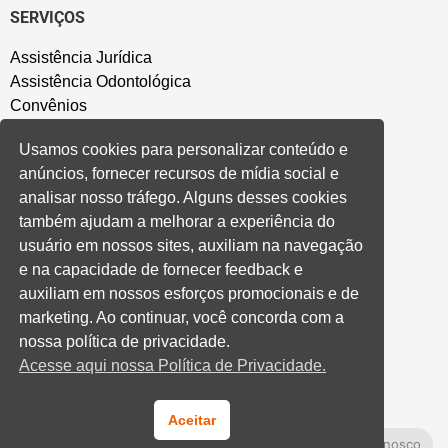
SERVIÇOS
Assistência Jurídica
Assistência Odontológica
Convênios
Sede Campestre
Usamos cookies para personalizar conteúdo e
Salão de Festa
anúncios, fornecer recursos de mídia social e
Política de Privacidade
analisar nosso tráfego. Alguns desses cookies
também ajudam a melhorar a experiência do
CONVENÇÃO COLETIVA E ACORDOS
usuário em nossos sites, auxiliam na navegação
e na capacidade de fornecer feedback e
Convenções Coletivas
auxiliam em nossos esforços promocionais e de
Banco do Brasil
marketing. Ao continuar, você concorda com a
Caixa Econômica Federal
nossa política de privacidade.
Banrisul
Acesse aqui nossa Política de Privacidade.
Privados
Aditivos RS
Cooperativas e Financeiras
Aceitar
Fale Conosco