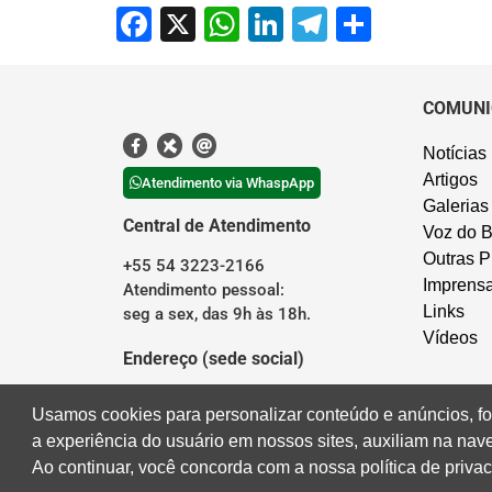
Facebook
X
WhatsApp
LinkedIn
Telegram
Share
COMUNI
Notícias
Artigos
Atendimento via WhaspApp
Galerias
Central de Atendimento
Voz do B
Outras P
+55 54 3223-2166
Imprens
Atendimento pessoal:
Links
seg a sex, das 9h às 18h.
Vídeos
Endereço (sede social)
Rua Borges de Medeiros, 676
Usamos cookies para personalizar conteúdo e anúncios, fo
Centro – Caxias do Sul/RS
a experiência do usuário em nossos sites, auxiliam na na
Ao continuar, você concorda com a nossa política de priva
Desenvolvido por
Direta Sistemas
I
Designed by Freepik