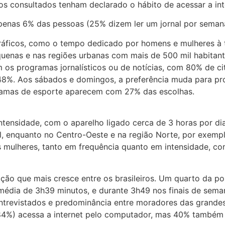
s consultados tenham declarado o hábito de acessar a int
 apenas 6% das pessoas (25% dizem ler um jornal por seman
áficos, como o tempo dedicado por homens e mulheres à tel
uenas e nas regiões urbanas com mais de 500 mil habitante
 os programas jornalísticos ou de notícias, com 80% de ci
 48%. Aos sábados e domingos, a preferência muda para p
gramas de esporte aparecem com 27% das escolhas.
intensidade, com o aparelho ligado cerca de 3 horas por d
l, enquanto no Centro-Oeste e na região Norte, por exempl
 mulheres, tanto em frequência quanto em intensidade, co
ão que mais cresce entre os brasileiros. Um quarto da pop
média de 3h39 minutos, e durante 3h49 nos finais de seman
entrevistados e predominância entre moradores das grande
(84%) acessa a internet pelo computador, mas 40% também u