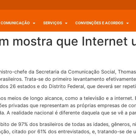
COMUNICAÇÃO
SERVIÇOS
CONVENÇÕES E ACORDOS
m mostra que Internet 
inistro-chefe da Secretaria da Comunicação Social, Thomas
rasileiros. Trata-se do primeiro levantamento efetivament
os 26 estados e do Distrito Federal, que deverá ser repet
aos meios de longo alcance, como a televisão e a internet
uições privadas que representam as próprias empresas de 
. A realidade nacional é diferente daquela que se vê a part
ábito de 97% dos brasileiros de todas as idades, gêneros, n
ção, citado por 61% dos entrevistados, e, tratando-se de u