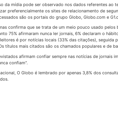
o da mídia pode ser observado nos dados referentes ao t
zar preferencialmente os sites de relacionamento de segun
s acessados são os portais do grupo Globo, Globo.com e G1
penas confirma que se trata de um meio pouco usado pelos b
to 75% afirmaram nunca ler jornais, 6% declaram o hábito 
itores é por notícias locais (33% das citações), seguida po
Os títulos mais citados são os chamados populares e de ba
vistados afirmam confiar sempre nas notícias de jornais 
unca confiam".
nacional, O Globo é lembrado por apenas 3,8% dos consultad
ados.