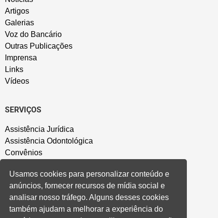
Artigos
Galerias
Voz do Bancário
Outras Publicações
Imprensa
Links
Vídeos
SERVIÇOS
Assistência Jurídica
Assistência Odontológica
Convênios
Sede Campestre
Usamos cookies para personalizar conteúdo e
Salão de Festa
anúncios, fornecer recursos de mídia social e
Política de Privacidade
analisar nosso tráfego. Alguns desses cookies
também ajudam a melhorar a experiência do
CONVENÇÃO COLETIVA E ACORDOS