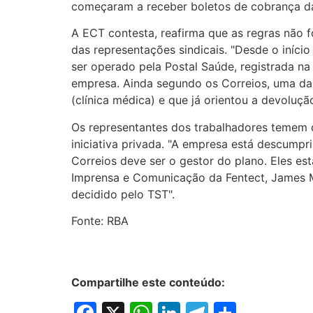
começaram a receber boletos de cobrança da
A ECT contesta, reafirma que as regras não 
das representações sindicais. "Desde o iníc
ser operado pela Postal Saúde, registrada na
empresa. Ainda segundo os Correios, uma da
(clínica médica) e que já orientou a devoluçã
Os representantes dos trabalhadores temem 
iniciativa privada. "A empresa está descump
Correios deve ser o gestor do plano. Eles est
Imprensa e Comunicação da Fentect, James Mag
decidido pelo TST".
Fonte: RBA
Compartilhe este conteúdo:
Facebook
X
WhatsApp
LinkedIn
Telegram
Share