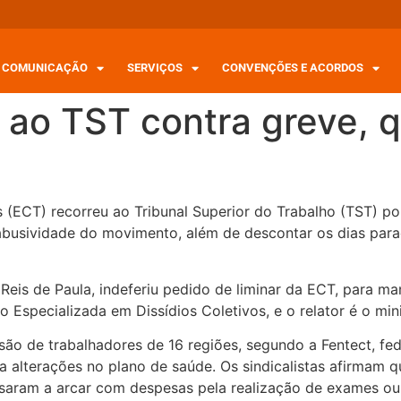
COMUNICAÇÃO
SERVIÇOS
CONVENÇÕES E ACORDOS
 ao TST contra greve, 
s (ECT) recorreu ao Tribunal Superior do Trabalho (TST) po
abusividade do movimento, além de descontar os dias para
 Reis de Paula, indeferiu pedido de liminar da ECT, para 
o Especializada em Dissídios Coletivos, e o relator é o min
são de trabalhadores de 16 regiões, segundo a Fentect, fe
ra alterações no plano de saúde. Os sindicalistas afirma
assaram a arcar com despesas pela realização de exames o