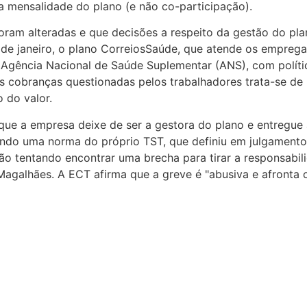
 mensalidade do plano (e não co-participação).
foram alteradas e que decisões a respeito da gestão do pl
io de janeiro, o plano CorreiosSaúde, que atende os empre
 Agência Nacional de Saúde Suplementar (ANS), com política
s cobranças questionadas pelos trabalhadores trata-se de
o do valor.
que a empresa deixe de ser a gestora do plano e entregue
rindo uma norma do próprio TST, que definiu em julgamento
ão tentando encontrar uma brecha para tirar a responsabili
alhães. A ECT afirma que a greve é "abusiva e afronta o P