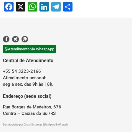
Facebook
X
WhatsApp
LinkedIn
Telegram
Share
Atendimento via WhaspApp
Central de Atendimento
+55 54 3223-2166
Atendimento pessoal:
seg a sex, das 9h às 18h.
Endereço (sede social)
Rua Borges de Medeiros, 676
Centro – Caxias do Sul/RS
Desenvolvido por
Direta Sistemas
I
Designed by Freepik