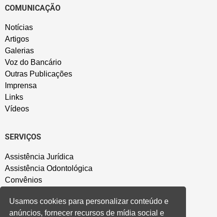
COMUNICAÇÃO
Notícias
Artigos
Galerias
Voz do Bancário
Outras Publicações
Imprensa
Links
Vídeos
SERVIÇOS
Assistência Jurídica
Assistência Odontológica
Convênios
Sede Campestre
Usamos cookies para personalizar conteúdo e
Salão de Festa
anúncios, fornecer recursos de mídia social e
Política de Privacidade