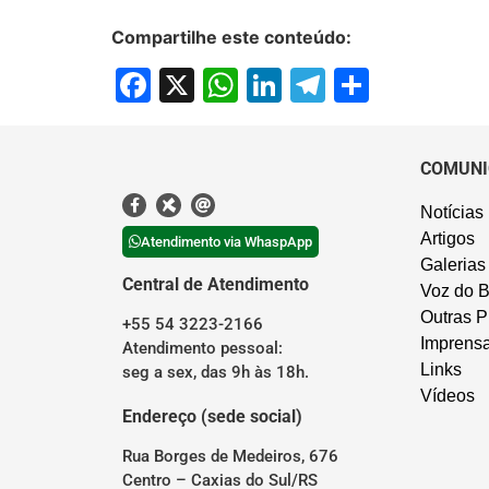
Compartilhe este conteúdo:
Facebook
X
WhatsApp
LinkedIn
Telegram
Share
COMUNI
Notícias
Artigos
Atendimento via WhaspApp
Galerias
Central de Atendimento
Voz do B
Outras P
+55 54 3223-2166
Imprens
Atendimento pessoal:
Links
seg a sex, das 9h às 18h.
Vídeos
Endereço (sede social)
Rua Borges de Medeiros, 676
Centro – Caxias do Sul/RS