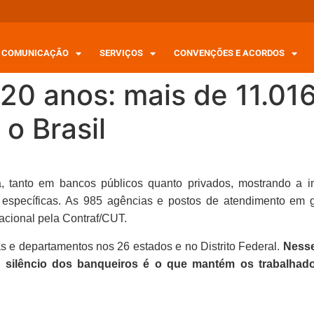
COMUNICAÇÃO
SERVIÇOS
CONVENÇÕES E ACORDOS
20 anos: mais de 11.01
o Brasil
anto em bancos públicos quanto privados, mostrando a in
specíficas. As 985 agências e postos de atendimento em g
acional pela Contraf/CUT.
as e departamentos nos 26 estados e no Distrito Federal.
Nesse
 O silêncio dos banqueiros é o que mantém os trabalha