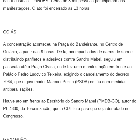
das Indústrias – FINDES. Cerca de 3 mil pessoas participaram das
manifestações. O ato foi encerrado às 13 horas.
GOIÁS
A concentração aconteceu na Praça do Bandeirante, no Centro de
Goiânia, a partir das 9 horas. De lá, acompanhados de carros de som e
distribuindo panfletos e adesivos contra Sandro Mabel, seguiu em
passeata até a Praça Cívica, onde fez uma manifestação em frente ao
Palácio Pedro Ludovico Teixeira, exigindo o cancelamento do decreto
7964, que o governador Marconi Perillo (PSDB) emitiu com medidas
antiparalisações.
Houve ato em frente ao Escritório do Sandro Mabel (PMDB-GO), autor do
PL 4330, da Terceirização, que a CUT luta para que seja derrotado no
Congresso.